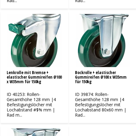
Rad...
Rad...
Lenkrolle mit Bremse +
Bockrolle + elastischer
elastischer Gummireifen Ø100
Gummireifen Ø100 x W35mm
x W35mm für 150kg
für 150kg
ID 40253: Rollen-
ID 39874: Rollen-
Gesamthöhe 128 mm |4
Gesamthöhe 128 mm |4
Befestigungslöcher mit
Befestigungslöcher mit
Lochabstand #$% mm |
Lochabstand 80x60 mm |
Rad m...
Rad...