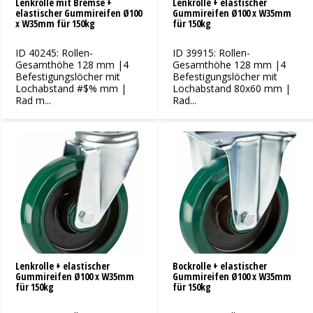
Lenkrolle mit Bremse +
Lenkrolle + elastischer
elastischer Gummireifen Ø100
Gummireifen Ø100 x W35mm
x W35mm für 150kg
für 150kg
ID 40245: Rollen-
ID 39915: Rollen-
Gesamthöhe 128 mm |4
Gesamthöhe 128 mm |4
Befestigungslöcher mit
Befestigungslöcher mit
Lochabstand #$% mm |
Lochabstand 80x60 mm |
Rad m...
Rad...
Lenkrolle + elastischer
Bockrolle + elastischer
Gummireifen Ø100 x W35mm
Gummireifen Ø100 x W35mm
für 150kg
für 150kg