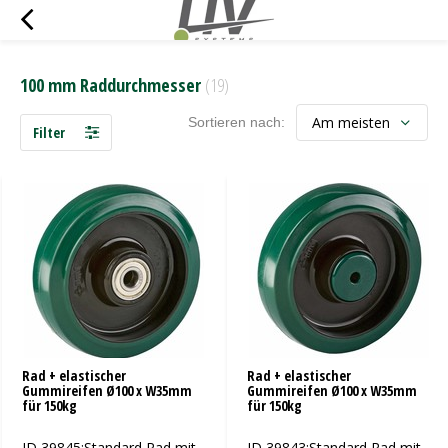
100 mm Raddurchmesser
(19)
Sortieren nach:
Filter
Rad + elastischer
Rad + elastischer
Gummireifen Ø100 x W35mm
Gummireifen Ø100 x W35mm
für 150kg
für 150kg
ID 39845:Standard Rad mit
ID 39843:Standard Rad mit