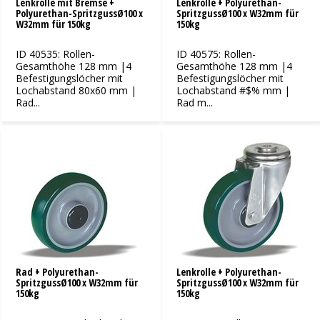
Lenkrolle mit Bremse +
Lenkrolle + Polyurethan-
Polyurethan-SpritzgussØ100 x
SpritzgussØ100 x W32mm für
W32mm für 150kg
150kg
ID 40535: Rollen-
ID 40575: Rollen-
Gesamthöhe 128 mm |4
Gesamthöhe 128 mm |4
Befestigungslöcher mit
Befestigungslöcher mit
Lochabstand 80x60 mm |
Lochabstand #$% mm |
Rad...
Rad m...
Rad + Polyurethan-
Lenkrolle + Polyurethan-
SpritzgussØ100 x W32mm für
SpritzgussØ100 x W32mm für
150kg
150kg