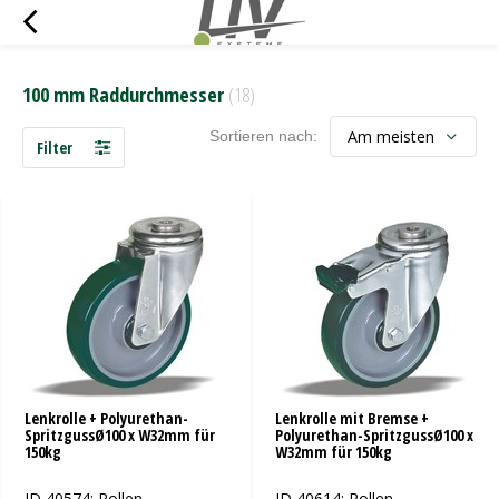
100 mm Raddurchmesser
(18)
Sortieren nach:
Filter
Lenkrolle + Polyurethan-
Lenkrolle mit Bremse +
SpritzgussØ100 x W32mm für
Polyurethan-SpritzgussØ100 x
150kg
W32mm für 150kg
ID 40574: Rollen-
ID 40614: Rollen-