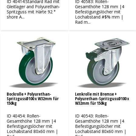
ID 40414:Standard Rad mit
ID 40583: Rollen-
Gleitlager and Polyurethan-
Gesamthöhe 128 mm |4
Spritzguss mit Härte 92 °
Befestigungslöcher mit
shore A...
Lochabstand #$% mm |
Rad m...
Bockrolle + Polyurethan-
Lenkrolle mit Bremse +
SpritzgussØ100 x W32mm für
Polyurethan-SpritzgussØ100 x
150kg
W32mm für 150kg
ID 40454: Rollen-
ID 40543: Rollen-
Gesamthöhe 128 mm |4
Gesamthöhe 128 mm |4
Befestigungslöcher mit
Befestigungslöcher mit
Lochabstand 80x60 mm |
Lochabstand 80x60 mm |