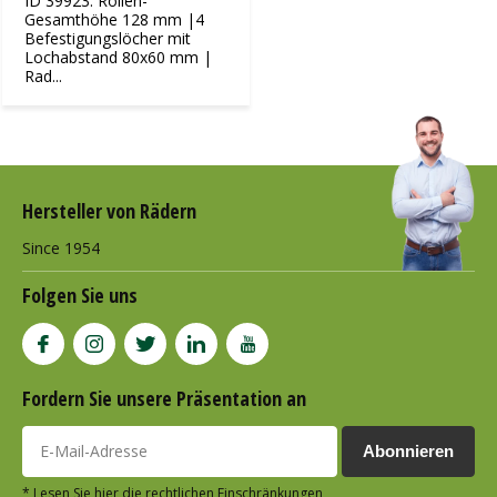
ID 39923: Rollen-
Gesamthöhe 128 mm |4
Befestigungslöcher mit
Lochabstand 80x60 mm |
Rad...
Hersteller von Rädern
Since 1954
Folgen Sie uns
Fordern Sie unsere Präsentation an
Abonnieren
* Lesen Sie hier die rechtlichen Einschränkungen