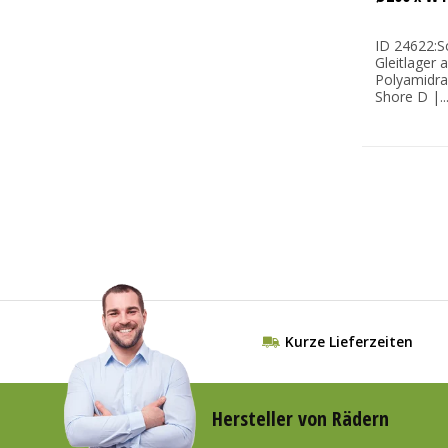
ID 24622:S
Gleitlager 
Polyamidra
Shore D |..
Kurze Lieferzeiten
Hersteller von Rädern