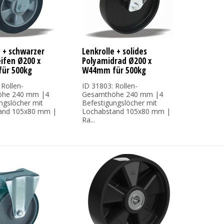
e + schwarzer
Lenkrolle + solides
fen Ø200 x
Polyamidrad Ø200 x
ür 500kg
W44mm für 500kg
 Rollen-
ID 31803: Rollen-
öhe 240 mm |4
Gesamthöhe 240 mm |4
ngslöcher mit
Befestigungslöcher mit
and 105x80 mm |
Lochabstand 105x80 mm |
Ra...