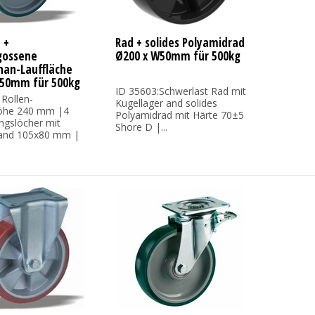
 +
Rad + solides Polyamidrad
gossene
Ø200 x W50mm für 500kg
han-Lauffläche
W50mm für 500kg
ID 35603:Schwerlast Rad mit
 Rollen-
Kugellager and solides
öhe 240 mm |4
Polyamidrad mit Härte 70±5
ngslöcher mit
Shore D |...
and 105x80 mm |