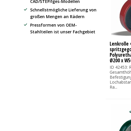
CAD/STEP/Iges-Modellen
Schnellstmögliche Lieferung von
großen Mengen an Rädern
Pressformen von OEM-
Stahlteilen ist unser Fachgebiet
Lenkrolle 
spritzgeg
Polyureth
Ø200 x W5
ID 42453: R
Gesamthöh
Befestigun
Lochabsta
Ra...