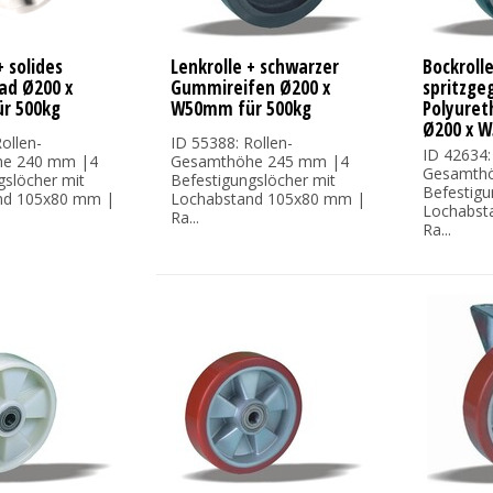
+ solides
Lenkrolle + schwarzer
Bockrolle
ad Ø200 x
Gummireifen Ø200 x
spritzge
r 500kg
W50mm für 500kg
Polyuret
Ø200 x 
ollen-
ID 55388: Rollen-
ID 42634:
e 240 mm |4
Gesamthöhe 245 mm |4
Gesamth
gslöcher mit
Befestigungslöcher mit
Befestigu
nd 105x80 mm |
Lochabstand 105x80 mm |
Lochabst
Ra...
Ra...