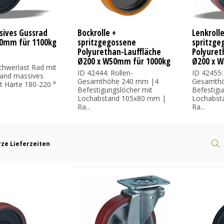
sives Gussrad
Bockrolle +
Lenkroll
0mm für 1100kg
spritzgegossene
spritzge
Polyurethan-Lauffläche
Polyuret
Ø200 x W50mm für 1000kg
Ø200 x 
chwerlast Rad mit
ID 42444: Rollen-
ID 42455:
 and massives
Gesamthöhe 240 mm |4
Gesamth
t Härte 180-220 °
Befestigungslöcher mit
Befestigu
Lochabstand 105x80 mm |
Lochabst
Ra...
Ra...
ze Lieferzeiten