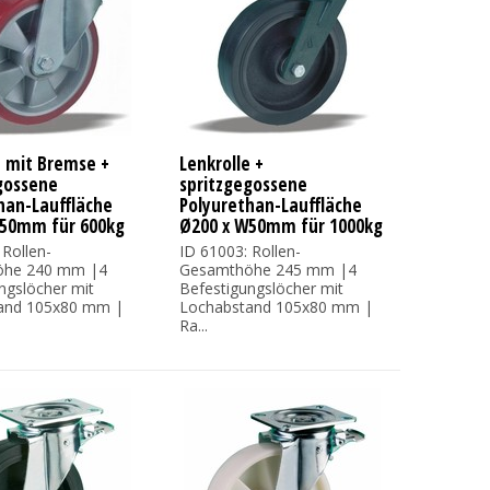
e mit Bremse +
Lenkrolle +
gossene
spritzgegossene
han-Lauffläche
Polyurethan-Lauffläche
W50mm für 600kg
Ø200 x W50mm für 1000kg
 Rollen-
ID 61003: Rollen-
öhe 240 mm |4
Gesamthöhe 245 mm |4
ngslöcher mit
Befestigungslöcher mit
and 105x80 mm |
Lochabstand 105x80 mm |
Ra...