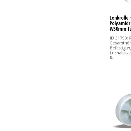
Lenkrolle 
Polyamidr
W50mm fü
ID 31793: R
Gesamthöh
Befestigun
Lochabsta
Ra...