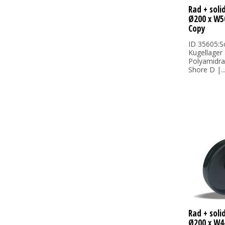
Rad + sol
Ø200 x W5
Copy
ID 35605:S
Kugellager 
Polyamidra
Shore D |..
Rad + sol
Ø200 x W4