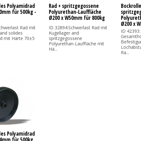
ides Polyamidrad
Rad + spritzgegossene
Bockrolle
0mm für 500kg -
Polyurethan-Lauffläche
spritzge
Ø200 x W50mm für 800kg
Polyuret
Ø200 x 
chwerlast Rad mit
ID 32894:Schwerlast Rad mit
ID 42393:
and solides
Kugellager and
Gesamth
d mit Härte 70±5
spritzgegossene
Befestigu
.
Polyurethan-Lauffläche mit
Lochabst
Hä...
Ra...
ides Polyamidrad
4mm für 500kg