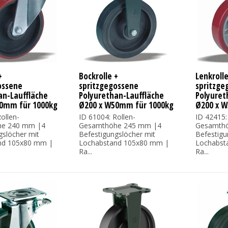
+
Bockrolle +
Lenkroll
ossene
spritzgegossene
spritzge
an-Lauffläche
Polyurethan-Lauffläche
Polyuret
0mm für 1000kg
Ø200 x W50mm für 1000kg
Ø200 x 
ollen-
ID 61004: Rollen-
ID 42415:
e 240 mm |4
Gesamthöhe 245 mm |4
Gesamth
gslöcher mit
Befestigungslöcher mit
Befestigu
nd 105x80 mm |
Lochabstand 105x80 mm |
Lochabst
Ra...
Ra...