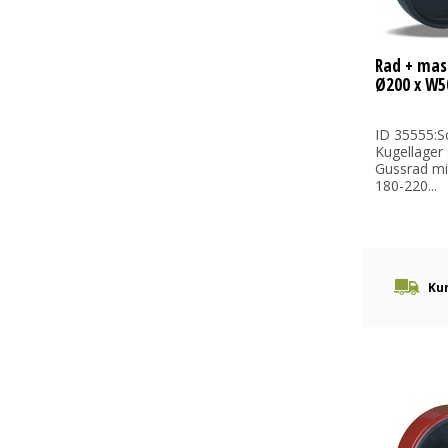
Rad + mas
Ø200 x W5
ID 35555:S
Kugellager
Gussrad mi
180-220...
Kur