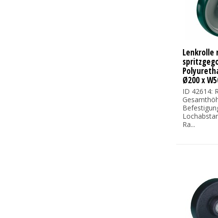
Lenkrolle
spritzgeg
Polyureth
Ø200 x W5
ID 42614: R
Gesamthöh
Befestigun
Lochabsta
Ra...