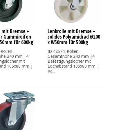
e mit Bremse +
Lenkrolle mit Bremse +
er Gummireifen
solides Polyamidrad Ø200
W50mm für 600kg
x W50mm für 500kg
 Rollen-
ID 42574: Rollen-
öhe 240 mm |4
Gesamthöhe 240 mm |4
ngslöcher mit
Befestigungslöcher mit
and 105x80 mm |
Lochabstand 105x80 mm |
Ra...