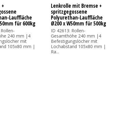
 +
Lenkrolle mit Bremse +
gossene
spritzgegossene
han-Lauffläche
Polyurethan-Lauffläche
W50mm für 600kg
Ø200 x W50mm für 500kg
 Rollen-
ID 42613: Rollen-
öhe 240 mm |4
Gesamthöhe 240 mm |4
ngslöcher mit
Befestigungslöcher mit
and 105x80 mm |
Lochabstand 105x80 mm |
Ra...