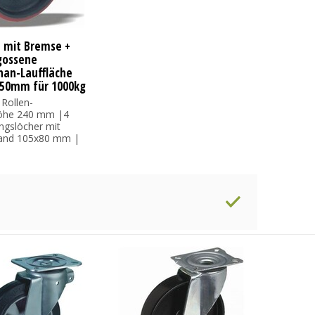
e mit Bremse +
gossene
han-Lauffläche
W50mm für 1000kg
 Rollen-
öhe 240 mm |4
ngslöcher mit
and 105x80 mm |