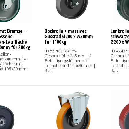
 mit Bremse +
Bockrolle + massives
Lenkroll
ossene
Gussrad Ø200 x W50mm
schwarz
an-Lauffläche
für 1100kg
Ø200 x 
0mm für 500kg
ID 56209: Rollen-
ID 42435:
ollen-
Gesamthöhe 245 mm |4
Gesamth
e 240 mm |4
Befestigungslöcher mit
Befestigu
gslöcher mit
Lochabstand 105x80 mm |
Lochabst
nd 105x80 mm |
Ra...
Ra...