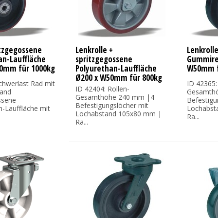
itzgegossene
Lenkrolle +
Lenkroll
an-Lauffläche
spritzgegossene
Gummirei
0mm für 1000kg
Polyurethan-Lauffläche
W50mm f
Ø200 x W50mm für 800kg
chwerlast Rad mit
ID 42365:
ID 42404: Rollen-
 and
Gesamth
Gesamthöhe 240 mm |4
ssene
Befestigu
Befestigungslöcher mit
n-Lauffläche mit
Lochabst
Lochabstand 105x80 mm |
Ra...
Ra...