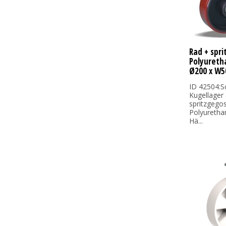
Rad + spr
Polyureth
Ø200 x W5
ID 42504:S
Kugellager
spritzgego
Polyuretha
Hä...