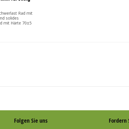
chwerlast Rad mit
and solides
d mit Härte 70±5
.
Folgen Sie uns
Fordern 