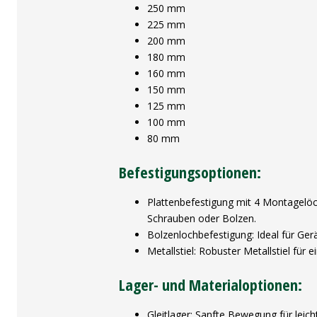
250 mm
225 mm
200 mm
180 mm
160 mm
150 mm
125 mm
100 mm
80 mm
Befestigungsoptionen:
Plattenbefestigung mit 4 Montagelöch
Schrauben oder Bolzen.
Bolzenlochbefestigung: Ideal für Ger
Metallstiel: Robuster Metallstiel für e
Lager- und Materialoptionen:
Gleitlager: Sanfte Bewegung für lei