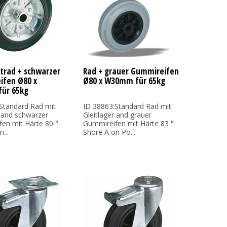
trad + schwarzer
Rad + grauer Gummireifen
fen Ø80 x
Ø80 x W30mm für 65kg
ür 65kg
Standard Rad mit
ID 38863:Standard Rad mit
r and schwarzer
Gleitlager and grauer
en mit Härte 80 °
Gummireifen mit Härte 83 °
...
Shore A on Po...