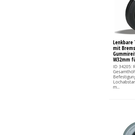
Lenkbare 
mit Brems
Gummireif
W32mm fü
ID 34205: R
Gesamthöh
Befestigun
Lochabsta
m...