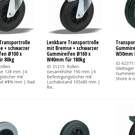
Transportrolle
Lenkbare Transportrolle
Transpor
e + schwarzer
mit Bremse + schwarzer
Gummirei
en Ø100 x
Gummireifen Ø160 x
W30mm f
r 80kg
W40mm für 180kg
ID 62371:
ollen-
ID 31215: Rollen-
Gleitlage
e 128 mm |4
Gesamthöhe 190 mm |4
Gummireif
gslöcher mit
Befestigungslöcher mit
Shore A on
nd #$% mm | Rad
Lochabstand 105x80 mm |
Ra...