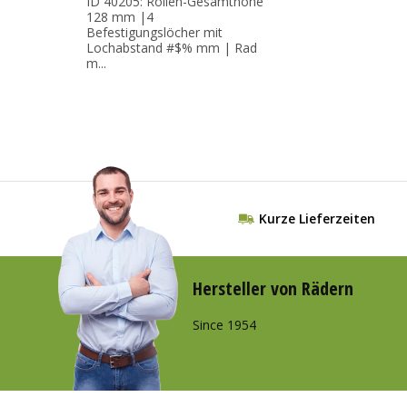
ID 40205: Rollen-Gesamthöhe
128 mm |4
Befestigungslöcher mit
Lochabstand #$% mm | Rad
m...
Kurze Lieferzeiten
Hersteller von Rädern
Since 1954