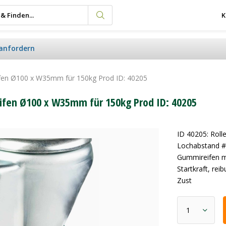
K
anfordern
eifen Ø100 x W35mm für 150kg Prod ID: 40205
eifen Ø100 x W35mm für 150kg Prod ID: 40205
ID 40205: Rol
Lochabstand #
Gummireifen mi
Startkraft, re
Zust