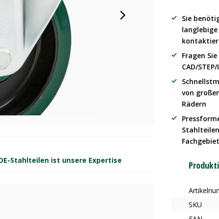
Sie benöti
langlebig
kontaktier
Fragen Sie
CAD/STEP/
Schnellstm
von große
Rädern
Pressform
Stahlteilen
Fachgebie
-Stahlteilen ist unsere Expertise
Produkt
Artikeln
SKU
EAN