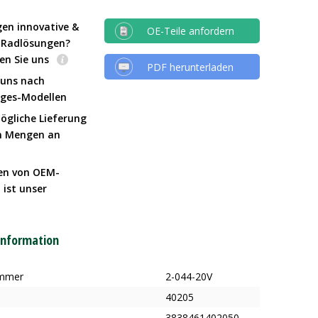
gen innovative &
OE-Teile anfordern
e Radlösungen?
en Sie uns
PDF herunterladen
 uns nach
Iges-Modellen
ögliche Lieferung
n Mengen an
en von OEM-
 ist unser
t
information
ummer
2-044-20V
40205
3838461402050