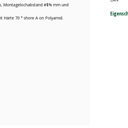
 mm, Montagelochabstand #$% mm und
Eigensc
it Härte 70 ° shore A on Polyamid.