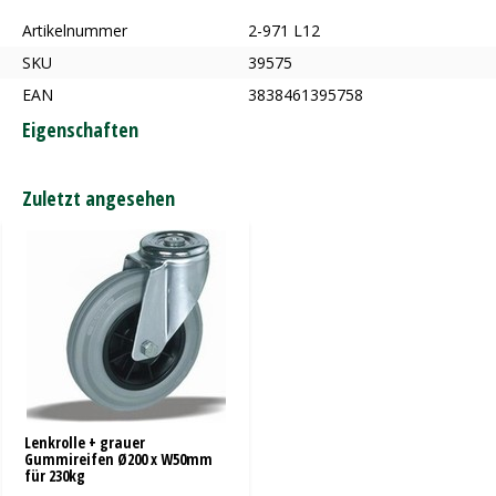
Artikelnummer
2-971 L12
SKU
39575
EAN
3838461395758
Eigenschaften
Zuletzt angesehen
Lenkrolle + grauer
Gummireifen Ø200 x W50mm
für 230kg