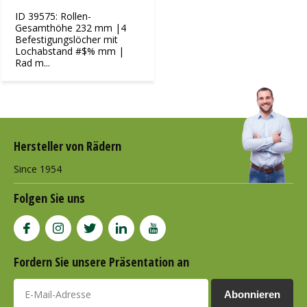
ID 39575: Rollen-
Gesamthöhe 232 mm |4
Befestigungslöcher mit
Lochabstand #$% mm |
Rad m...
Hersteller von Rädern
Since 1954
Folgen Sie uns
Fordern Sie unsere Präsentation an
Abonnieren