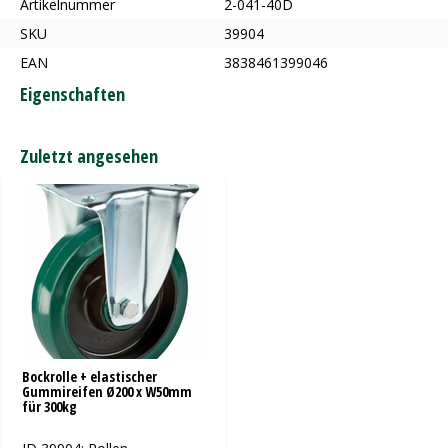
Artikelnummer
2-041-40D
SKU
39904
EAN
3838461399046
Eigenschaften
Zuletzt angesehen
Bockrolle + elastischer
Gummireifen Ø200 x W50mm
für 300kg