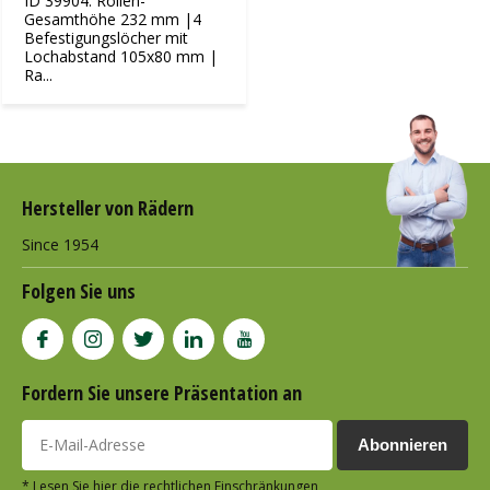
ID 39904: Rollen-
Gesamthöhe 232 mm |4
Befestigungslöcher mit
Lochabstand 105x80 mm |
Ra...
Hersteller von Rädern
Since 1954
Folgen Sie uns
Fordern Sie unsere Präsentation an
Abonnieren
* Lesen Sie hier die rechtlichen Einschränkungen