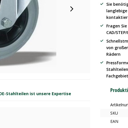
Sie benöti
langlebig
kontaktier
Fragen Sie
CAD/STEP/
Schnellstm
von große
Rädern
Pressform
Stahlteilen
Fachgebie
Produkt
-Stahlteilen ist unsere Expertise
Artikeln
SKU
EAN