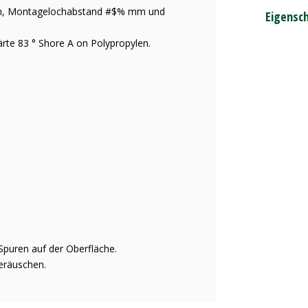
 mm, Montagelochabstand #$% mm und
Eigensc
rte 83 ° Shore A on Polypropylen.
Spuren auf der Oberfläche.
eräuschen.