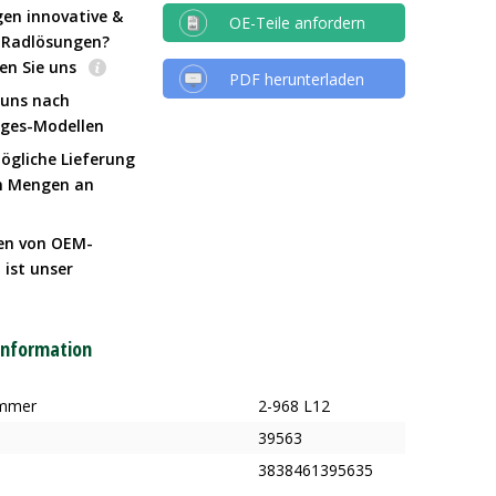
gen innovative &
OE-Teile anfordern
e Radlösungen?
en Sie uns
PDF herunterladen
 uns nach
Iges-Modellen
ögliche Lieferung
n Mengen an
en von OEM-
 ist unser
t
information
ummer
2-968 L12
39563
3838461395635