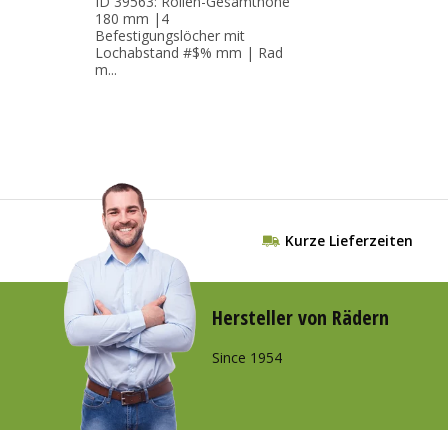
ID 39563: Rollen-Gesamthöhe
180 mm |4
Befestigungslöcher mit
Lochabstand #$% mm | Rad
m...
Kurze Lieferzeiten
Hersteller von Rädern
Since 1954