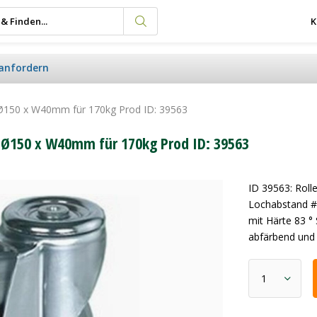
K
anfordern
 Ø150 x W40mm für 170kg Prod ID: 39563
 Ø150 x W40mm für 170kg Prod ID: 39563
ID 39563: Rol
Lochabstand #
mit Härte 83 °
abfärbend und 