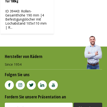
für 180kg
ID 39443: Rollen-
Gesamthöhe 190 mm |4
Befestigungslöcher mit
Lochabstand 105x110 mm
| R...
Hersteller von Rädern
Since 1954
Folgen Sie uns
Fordern Sie unsere Präsentation an