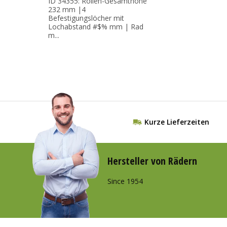
ID 34355: Rollen-Gesamthöhe
232 mm |4
Befestigungslöcher mit
Lochabstand #$% mm | Rad
m...
Kurze Lieferzeiten
Hersteller von Rädern
Since 1954