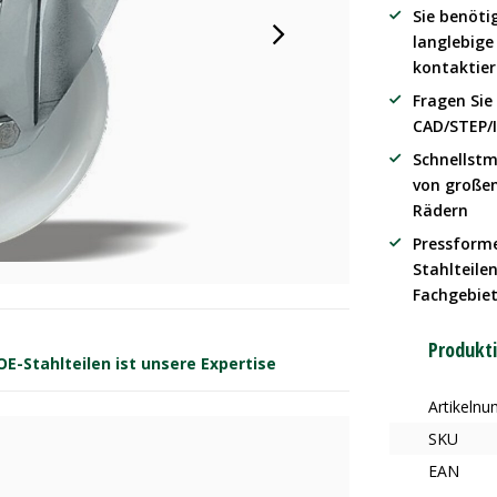
Sie benöti
langlebig
kontaktier
Fragen Sie
CAD/STEP/
Schnellstm
von große
Rädern
Pressform
Stahlteilen
Fachgebie
Produkt
-Stahlteilen ist unsere Expertise
Artikeln
SKU
EAN