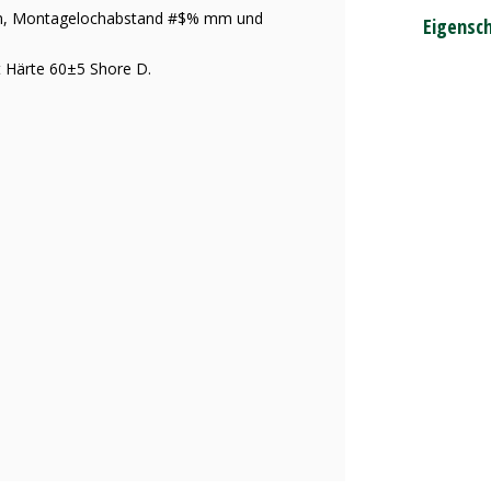
 mm, Montagelochabstand #$% mm und
Eigensc
t Härte 60±5 Shore D.