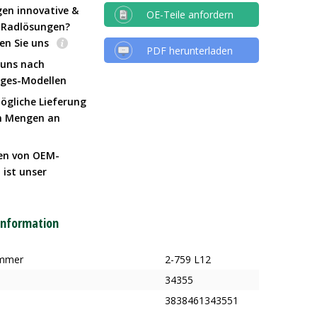
gen innovative &
OE-Teile anfordern
e Radlösungen?
en Sie uns
PDF herunterladen
 uns nach
Iges-Modellen
ögliche Lieferung
n Mengen an
en von OEM-
 ist unser
t
information
ummer
2-759 L12
34355
3838461343551