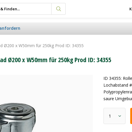
K
anfordern
rad Ø200 x W50mm für 250kg Prod ID: 34355
nrad Ø200 x W50mm für 250kg Prod ID: 34355
ID 34355: Rol
Lochabstand #
Polypropylenra
saure Umgebung