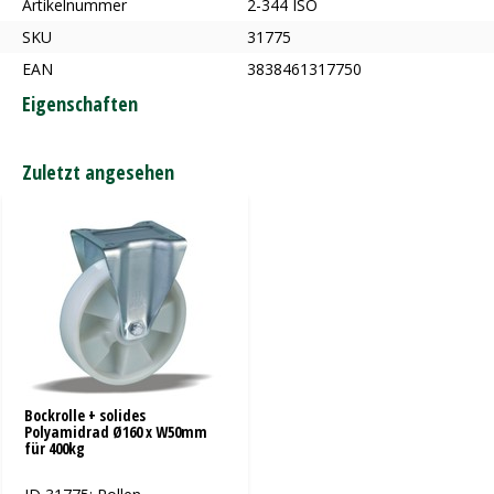
Artikelnummer
2-344 ISO
SKU
31775
EAN
3838461317750
Eigenschaften
Zuletzt angesehen
Bockrolle + solides
Polyamidrad Ø160 x W50mm
für 400kg