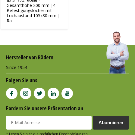
ID 31775: Rollen-
Gesamthöhe 200 mm |4
Befestigungslöcher mit
Lochabstand 105x80 mm |
Ra...
Hersteller von Rädern
Since 1954
Folgen Sie uns
Fordern Sie unsere Präsentation an
Abonnieren
* Lesen Sie hier die rechtlichen Einschränkungen