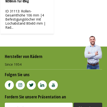
W30mm für 65kg
ID 31113: Rollen-
Gesamthöhe 106 mm |4
Befestigungslöcher mit
Lochabstand 80x60 mm |
Rad...
Hersteller von Rädern
Since 1954
Folgen Sie uns
Fordern Sie unsere Präsentation an