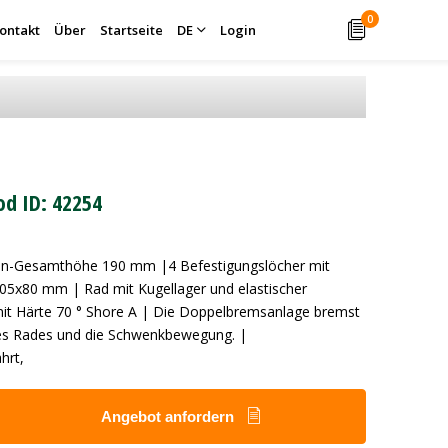
0
ontakt
Über
Startseite
DE
Login
od ID: 42254
len-Gesamthöhe 190 mm |4 Befestigungslöcher mit
05x80 mm | Rad mit Kugellager und elastischer
it Härte 70 ° Shore A | Die Doppelbremsanlage bremst
es Rades und die Schwenkbewegung. |
hrt,
Angebot anfordern