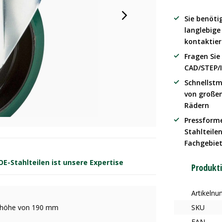
Sie benöti
langlebig
kontaktier
Fragen Sie
CAD/STEP/
Schnellstm
von große
Rädern
Pressform
Stahlteilen
Fachgebie
-Stahlteilen ist unsere Expertise
Produkt
Artikeln
Bauhöhe von 190 mm
SKU
EAN