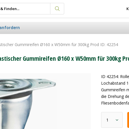
K
anfordern
elastischer Gummireifen Ø160 x W50mm für 300kg Prod ID: 42254
elastischer Gummireifen Ø160 x W50mm für 300kg Pr
ID 42254: Rol
Lochabstand 1
Gummireifen m
die Drehung d
Fliesenbodenfa