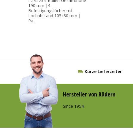
ID 42254: Rollen-Gesamthöhe
190 mm |4
Befestigungslöcher mit
Lochabstand 105x80 mm |
Ra...
Kurze Lieferzeiten
Hersteller von Rädern
Since 1954