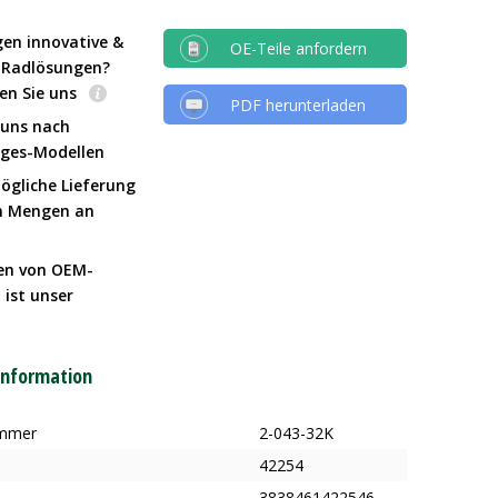
gen innovative &
OE-Teile anfordern
e Radlösungen?
en Sie uns
PDF herunterladen
 uns nach
Iges-Modellen
ögliche Lieferung
n Mengen an
en von OEM-
 ist unser
t
information
ummer
2-043-32K
42254
3838461422546