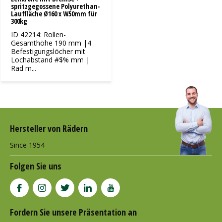
spritzgegossene Polyurethan-
Lauffläche Ø160 x W50mm für
300kg
ID 42214: Rollen-
Gesamthöhe 190 mm |4
Befestigungslöcher mit
Lochabstand #$% mm |
Rad m...
Hersteller von Rädern
Since 1954
Folgen Sie uns
Fordern Sie unsere Präsentation an