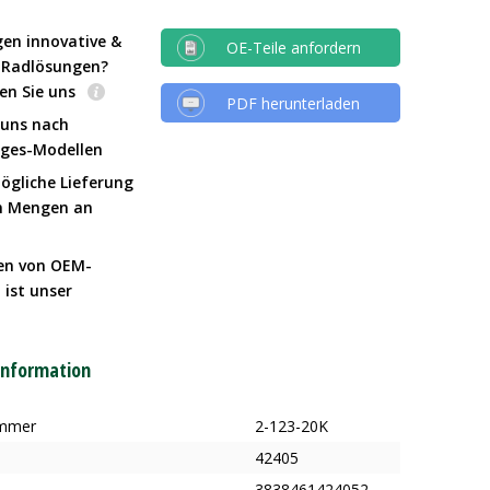
gen innovative &
OE-Teile anfordern
e Radlösungen?
en Sie uns
PDF herunterladen
 uns nach
Iges-Modellen
ögliche Lieferung
n Mengen an
en von OEM-
 ist unser
t
information
ummer
2-123-20K
42405
3838461424052