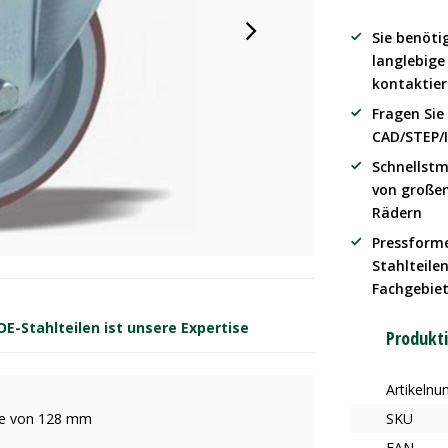
Sie benöti
langlebig
kontaktier
Fragen Sie
CAD/STEP/
Schnellstm
von große
Rädern
Pressform
Stahlteilen
Fachgebie
-Stahlteilen ist unsere Expertise
Produkt
Artikeln
öhe von 128 mm
SKU
EAN