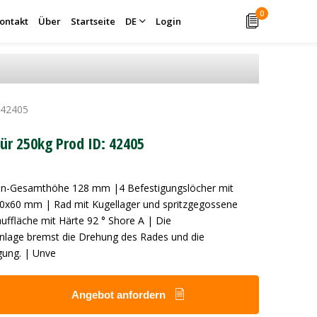
0
ontakt
Über
Startseite
DE
Login
 42405
ür 250kg Prod ID: 42405
len-Gesamthöhe 128 mm |4 Befestigungslöcher mit
0x60 mm | Rad mit Kugellager und spritzgegossene
uffläche mit Härte 92 ° Shore A | Die
lage bremst die Drehung des Rades und die
ung. | Unve
Angebot anfordern