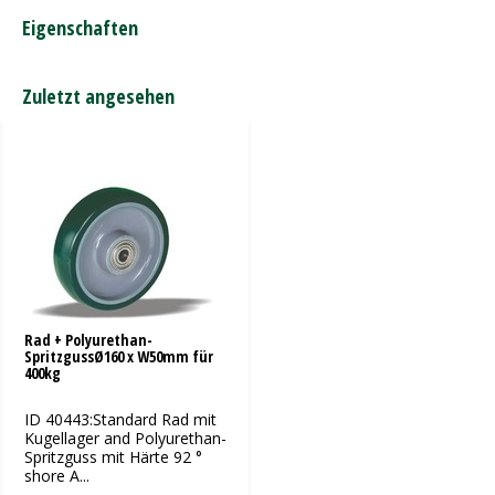
Eigenschaften
Zuletzt angesehen
Rad + Polyurethan-
SpritzgussØ160 x W50mm für
400kg
ID 40443:Standard Rad mit
Kugellager and Polyurethan-
Spritzguss mit Härte 92 °
shore A...