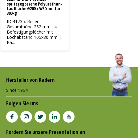
spritzgegossene Polyurethan-
Lauffläche Ø200 x W50mm für
300kg
ID 41735: Rollen-
Gesamthöhe 232 mm |4
Befestigungslöcher mit
Lochabstand 105x80 mm |
Ra...
Hersteller von Rädern
Since 1954
Folgen Sie uns
Fordern Sie unsere Präsentation an