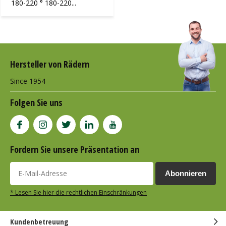
180-220 ° 180-220...
Hersteller von Rädern
Since 1954
Folgen Sie uns
Fordern Sie unsere Präsentation an
Abonnieren
* Lesen Sie hier die rechtlichen Einschränkungen
Kundenbetreuung