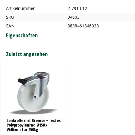
Artikelnummer
2-791 L12
SKU
34603
EAN
3838461346033
Eigenschaften
Zuletzt angesehen
Lenkrolle mit Bremse + festes
Polypropylenrad Ø150 x
W46mm für 250kg