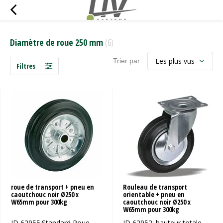
Diamètre de roue 250 mm
(6)
Trier par:
Filtres
roue de transport + pneu en
Rouleau de transport
caoutchouc noir Ø250 x
orientable + pneu en
W65mm pour 300kg
caoutchouc noir Ø250 x
W65mm pour 300kg
ID 62955:Standard Roue
ID 62952: hauteur totale