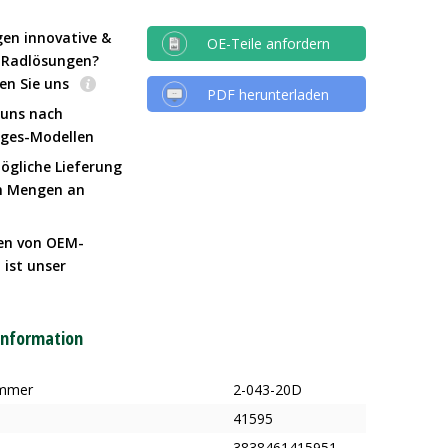
gen innovative &
OE-Teile anfordern
e Radlösungen?
en Sie uns
PDF herunterladen
 uns nach
Iges-Modellen
ögliche Lieferung
n Mengen an
en von OEM-
 ist unser
t
information
ummer
2-043-20D
41595
3838461415951