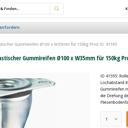
K
anfordern
elastischer Gummireifen Ø100 x W35mm für 150kg Prod ID: 41595
elastischer Gummireifen Ø100 x W35mm für 150kg Pr
ID 41595: Rol
Lochabstand 80
Gummireifen m
die Drehung d
Fliesenbodenfa