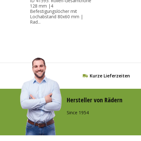
ID 41595: Rollen-Gesamthöhe
128 mm |4
Befestigungslöcher mit
Lochabstand 80x60 mm |
Rad...
Kurze Lieferzeiten
Hersteller von Rädern
Since 1954