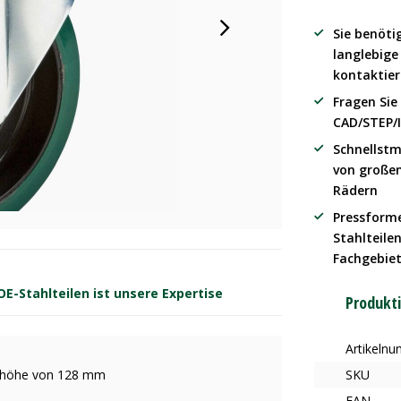
Sie benöti
langlebig
kontaktier
Fragen Sie
CAD/STEP/
Schnellstm
von große
Rädern
Pressform
Stahlteilen
Fachgebie
-Stahlteilen ist unsere Expertise
Produkt
Artikeln
Bauhöhe von 128 mm
SKU
EAN