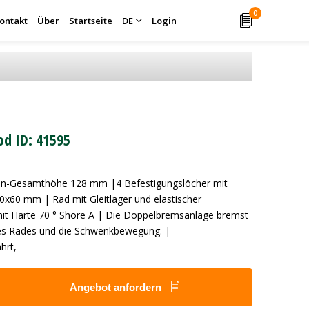
0
ontakt
Über
Startseite
DE
Login
od ID: 41595
len-Gesamthöhe 128 mm |4 Befestigungslöcher mit
x60 mm | Rad mit Gleitlager und elastischer
it Härte 70 ° Shore A | Die Doppelbremsanlage bremst
es Rades und die Schwenkbewegung. |
hrt,
Angebot anfordern