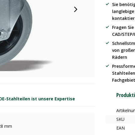
Sie benöti
langlebig
kontaktier
Fragen Sie
CAD/STEP/
Schnellstm
von große
Rädern
Pressform
Stahlteilen
Fachgebie
Produkt
-Stahlteilen ist unsere Expertise
Artikeln
SKU
128 mm
EAN