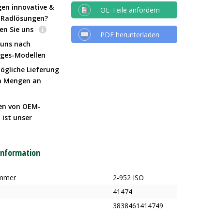
gen innovative &
OE-Teile anfordern
e Radlösungen?
en Sie uns
PDF herunterladen
 uns nach
Iges-Modellen
ögliche Lieferung
n Mengen an
en von OEM-
 ist unser
t
information
ummer
2-952 ISO
41474
3838461414749