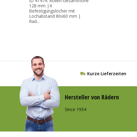
ID 41474: Rollen-Gesamthöhe
128 mm |4
Befestigungslöcher mit
Lochabstand 80x60 mm |
Rad...
Kurze Lieferzeiten
Hersteller von Rädern
Since 1954