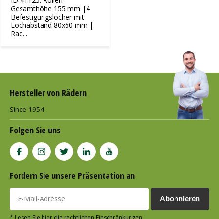
ID 41125: Rollen-
Gesamthöhe 155 mm |4
Befestigungslöcher mit
Lochabstand 80x60 mm |
Rad...
Hersteller von Rädern
Since 1954
Folgen Sie uns
Fordern Sie unsere Präsentation an
Abonnieren
* Lesen Sie hier die rechtlichen Einschränkungen