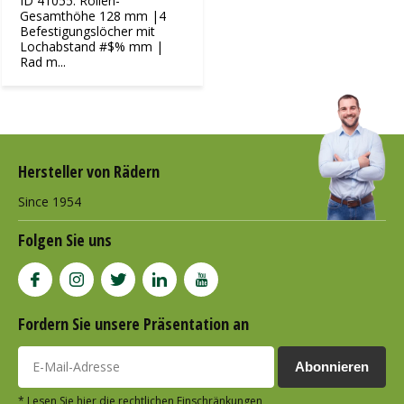
ID 41055: Rollen-
Gesamthöhe 128 mm |4
Befestigungslöcher mit
Lochabstand #$% mm |
Rad m...
Hersteller von Rädern
Since 1954
Folgen Sie uns
Fordern Sie unsere Präsentation an
Abonnieren
* Lesen Sie hier die rechtlichen Einschränkungen