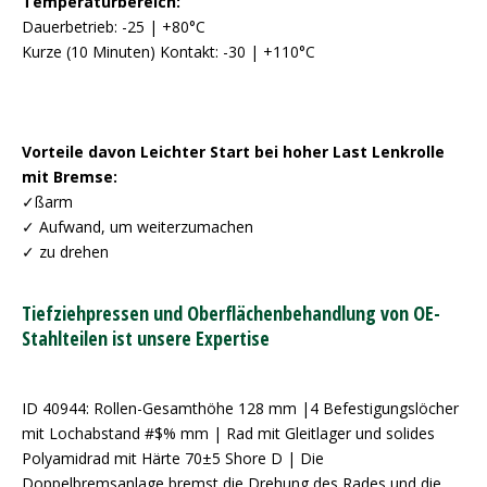
Temperaturbereich:
Dauerbetrieb: -25 | +80°C
Kurze (10 Minuten) Kontakt: -30 | +110°C
Vorteile davon Leichter Start bei hoher Last Lenkrolle
mit Bremse:
✓ßarm
✓ Aufwand, um weiterzumachen
✓ zu drehen
Tiefziehpressen und Oberflächenbehandlung von OE-
Stahlteilen ist unsere Expertise
ID 40944: Rollen-Gesamthöhe 128 mm |4 Befestigungslöcher
mit Lochabstand #$% mm | Rad mit Gleitlager und solides
Polyamidrad mit Härte 70±5 Shore D | Die
Doppelbremsanlage bremst die Drehung des Rades und die