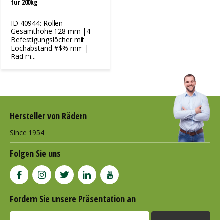
für 200kg
ID 40944: Rollen-
Gesamthöhe 128 mm |4
Befestigungslöcher mit
Lochabstand #$% mm |
Rad m...
Hersteller von Rädern
Since 1954
Folgen Sie uns
Fordern Sie unsere Präsentation an