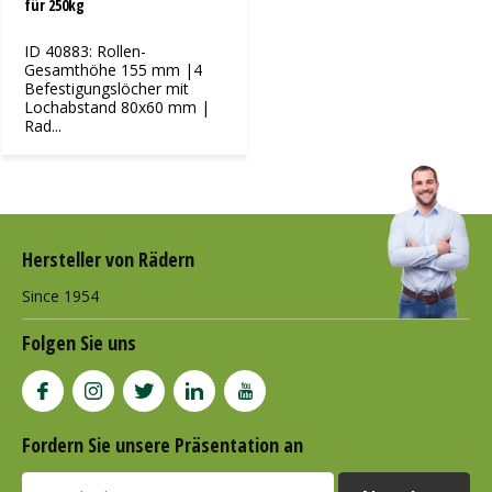
für 250kg
ID 40883: Rollen-
Gesamthöhe 155 mm |4
Befestigungslöcher mit
Lochabstand 80x60 mm |
Rad...
Hersteller von Rädern
Since 1954
Folgen Sie uns
Fordern Sie unsere Präsentation an