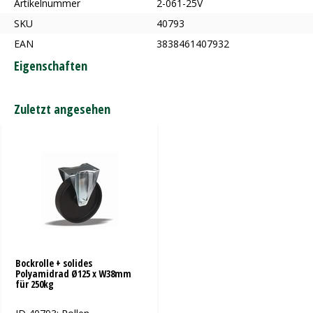
Artikelnummer
2-061-25V
SKU
40793
EAN
3838461407932
Eigenschaften
Zuletzt angesehen
Bockrolle + solides
Polyamidrad Ø125 x W38mm
für 250kg