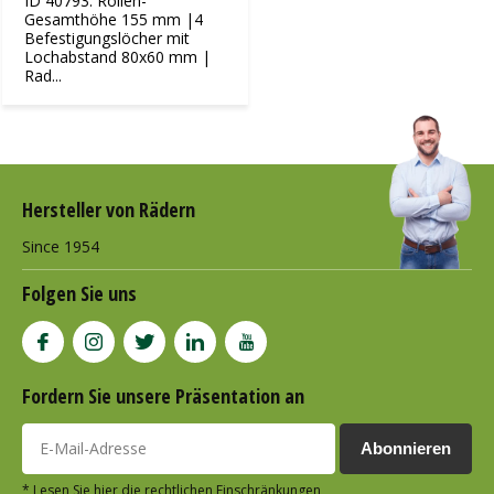
ID 40793: Rollen-
Gesamthöhe 155 mm |4
Befestigungslöcher mit
Lochabstand 80x60 mm |
Rad...
Hersteller von Rädern
Since 1954
Folgen Sie uns
Fordern Sie unsere Präsentation an
Abonnieren
* Lesen Sie hier die rechtlichen Einschränkungen