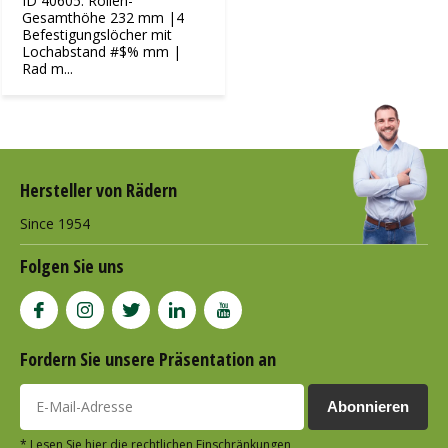
ID 40605: Rollen-
Gesamthöhe 232 mm |4
Befestigungslöcher mit
Lochabstand #$% mm |
Rad m...
Hersteller von Rädern
Since 1954
Folgen Sie uns
Fordern Sie unsere Präsentation an
Abonnieren
* Lesen Sie hier die rechtlichen Einschränkungen