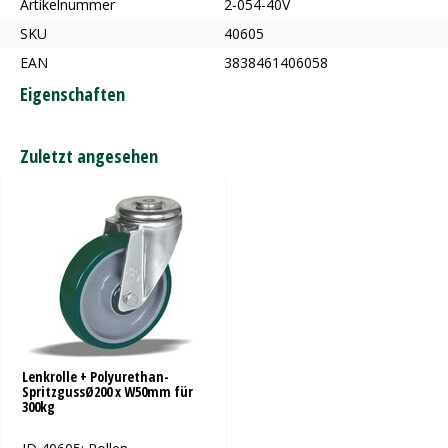
Artikelnummer
2-054-40V
SKU
40605
EAN
3838461406058
Eigenschaften
Zuletzt angesehen
Lenkrolle + Polyurethan-
SpritzgussØ200 x W50mm für
300kg