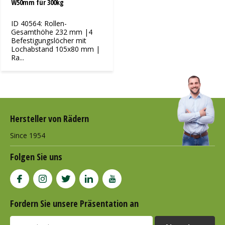
W50mm für 300kg
ID 40564: Rollen-
Gesamthöhe 232 mm |4
Befestigungslöcher mit
Lochabstand 105x80 mm |
Ra...
Hersteller von Rädern
Since 1954
Folgen Sie uns
Fordern Sie unsere Präsentation an