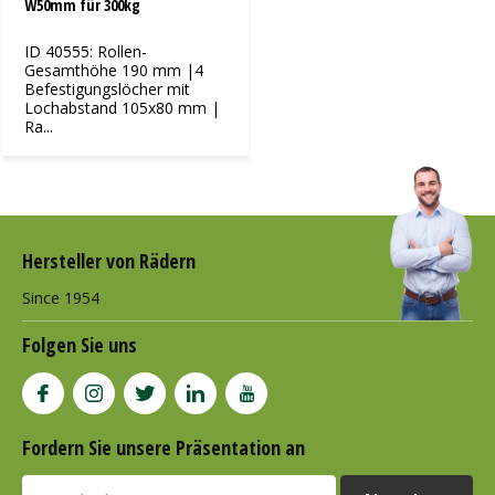
W50mm für 300kg
ID 40555: Rollen-
Gesamthöhe 190 mm |4
Befestigungslöcher mit
Lochabstand 105x80 mm |
Ra...
Hersteller von Rädern
Since 1954
Folgen Sie uns
Fordern Sie unsere Präsentation an