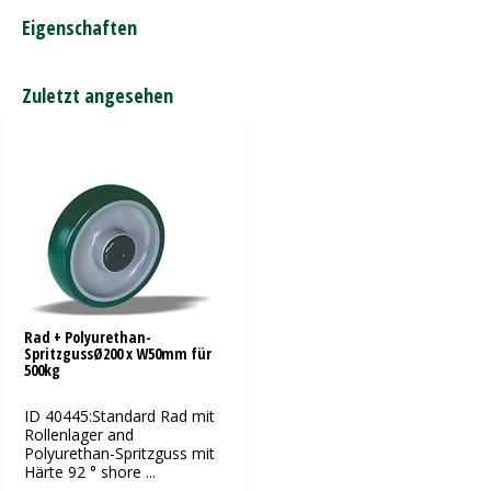
Eigenschaften
Zuletzt angesehen
Rad + Polyurethan-
SpritzgussØ200 x W50mm für
500kg
ID 40445:Standard Rad mit
Rollenlager and
Polyurethan-Spritzguss mit
Härte 92 ° shore ...