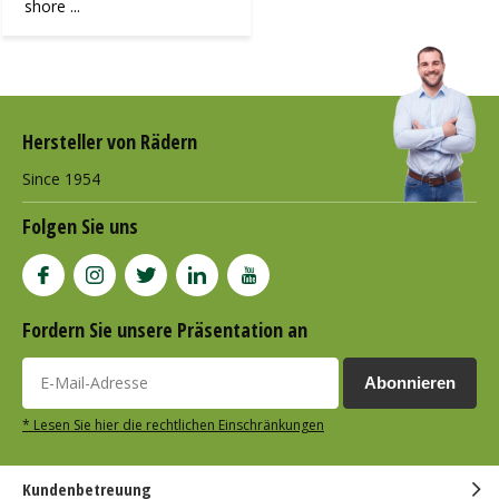
shore ...
Hersteller von Rädern
Since 1954
Folgen Sie uns
Fordern Sie unsere Präsentation an
Abonnieren
* Lesen Sie hier die rechtlichen Einschränkungen
Kundenbetreuung