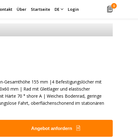
0
ontakt
Über
Startseite
DE
Login
len-Gesamthöhe 155 mm |4 Befestigungslöcher mit
x60 mm | Rad mit Gleitlager und elastischer
t Härte 70 ° shore A | Weiches Bodenrad, geringe
ibungslose Fahrt, oberflächenschonend im stationären
Angebot anfordern