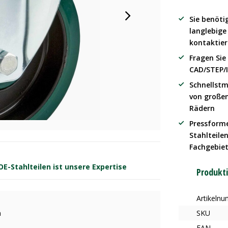
Sie benöti
langlebig
kontaktier
Fragen Sie
CAD/STEP/
Schnellstm
von große
Rädern
Pressform
Stahlteilen
Fachgebie
-Stahlteilen ist unsere Expertise
Produkt
Artikeln
m
SKU
EAN