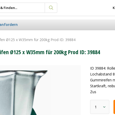
K
anfordern
eifen Ø125 x W35mm für 200kg Prod ID: 39884
eifen Ø125 x W35mm für 200kg Prod ID: 39884
ID 39884: Rol
Lochabstand 80
Gummireifen mi
Startkraft, re
Zus