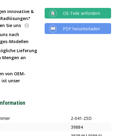
gen innovative &
OE-Teile anfordern
e Radlösungen?
en Sie uns
PDF herunterladen
 uns nach
Iges-Modellen
ögliche Lieferung
n Mengen an
en von OEM-
 ist unser
t
information
ummer
2-041-25D
39884
3838461398841