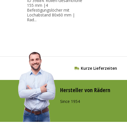
ID 39884: Rollen-Gesamthöhe
155 mm |4
Befestigungslöcher mit
Lochabstand 80x60 mm |
Rad...
Kurze Lieferzeiten
Hersteller von Rädern
Since 1954