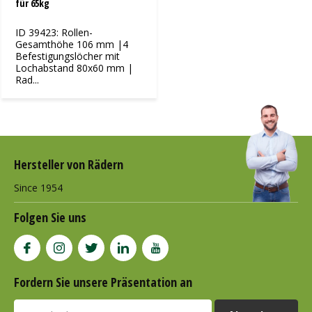
für 65kg
ID 39423: Rollen-
Gesamthöhe 106 mm |4
Befestigungslöcher mit
Lochabstand 80x60 mm |
Rad...
Hersteller von Rädern
Since 1954
Folgen Sie uns
Fordern Sie unsere Präsentation an