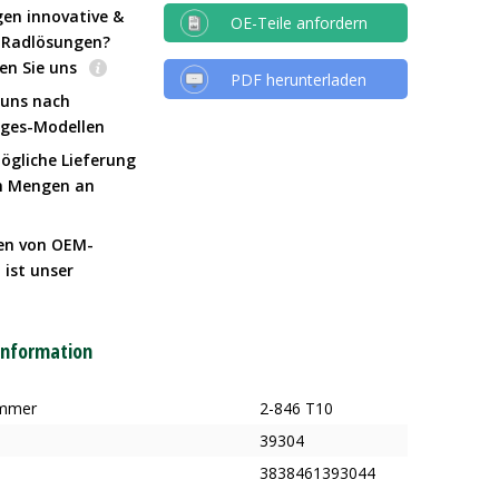
gen innovative &
OE-Teile anfordern
e Radlösungen?
en Sie uns
PDF herunterladen
 uns nach
Iges-Modellen
ögliche Lieferung
n Mengen an
en von OEM-
 ist unser
t
information
ummer
2-846 T10
39304
3838461393044