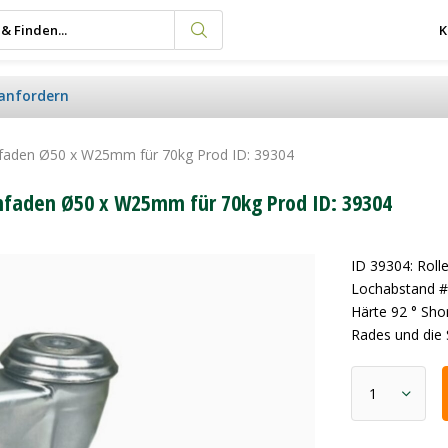
K
anfordern
nfaden Ø50 x W25mm für 70kg Prod ID: 39304
nfaden Ø50 x W25mm für 70kg Prod ID: 39304
ID 39304: Rol
Lochabstand #
Härte 92 ° Sh
Rades und die