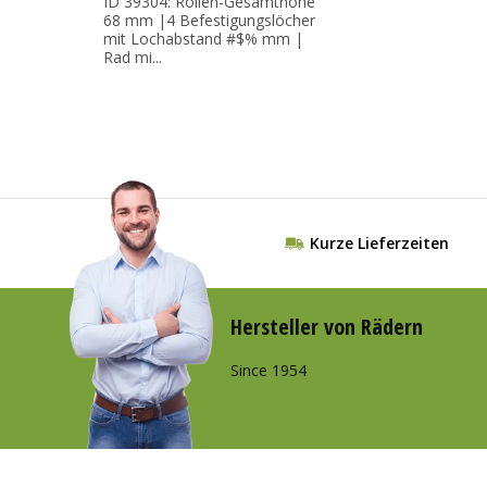
ID 39304: Rollen-Gesamthöhe
68 mm |4 Befestigungslöcher
mit Lochabstand #$% mm |
Rad mi...
Kurze Lieferzeiten
Hersteller von Rädern
Since 1954