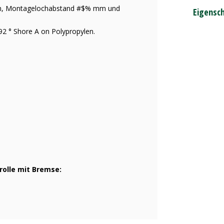
 mm, Montagelochabstand #$% mm und
Eigensc
92 ° Shore A on Polypropylen.
olle mit Bremse: