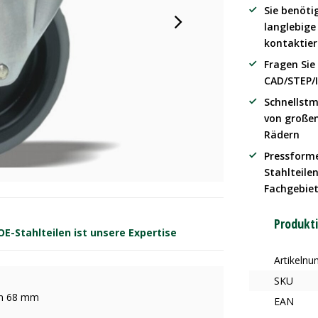
Sie benöti
langlebig
kontaktier
Fragen Sie
CAD/STEP/
Schnellstm
von große
Rädern
Pressform
Stahlteilen
Fachgebie
Produkt
-Stahlteilen ist unsere Expertise
Artikeln
SKU
on 68 mm
EAN