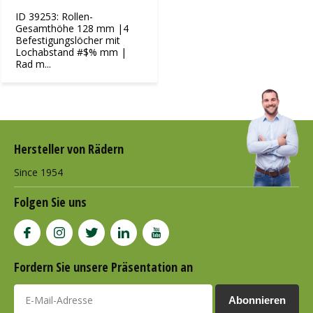
ID 39253: Rollen-
Gesamthöhe 128 mm |4
Befestigungslöcher mit
Lochabstand #$% mm |
Rad m...
Hersteller von Rädern
Since 1954
Folgen Sie uns
Fordern Sie unsere Präsentation an
Abonnieren