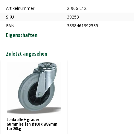
Artikelnummer
2-966 L12
SKU
39253
EAN
3838461392535
Eigenschaften
Zuletzt angesehen
Lenkrolle + grauer
Gummireifen Ø100 x W32mm
für 80kg