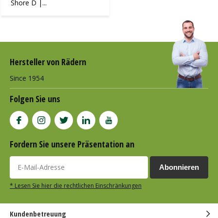
Shore D |...
Hersteller von Rädern
Since 1954
Folgen Sie uns
Fordern Sie unsere Präsentation an
Abonnieren
* Lesen Sie hier die rechtlichen Einschränkungen
Kundenbetreuung