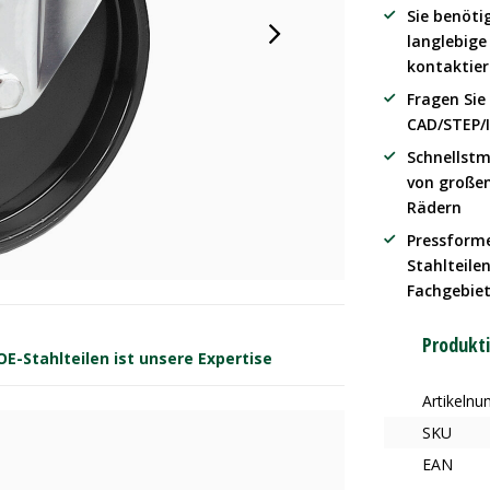
Sie benöti
langlebig
kontaktier
Fragen Sie
CAD/STEP/
Schnellstm
von große
Rädern
Pressform
Stahlteilen
Fachgebie
Produkt
-Stahlteilen ist unsere Expertise
Artikeln
SKU
EAN