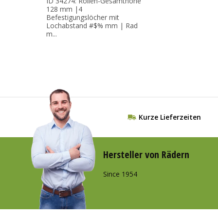
ID 34274: Rollen-Gesamthöhe
128 mm |4
Befestigungslöcher mit
Lochabstand #$% mm | Rad
m...
Kurze Lieferzeiten
Hersteller von Rädern
Since 1954