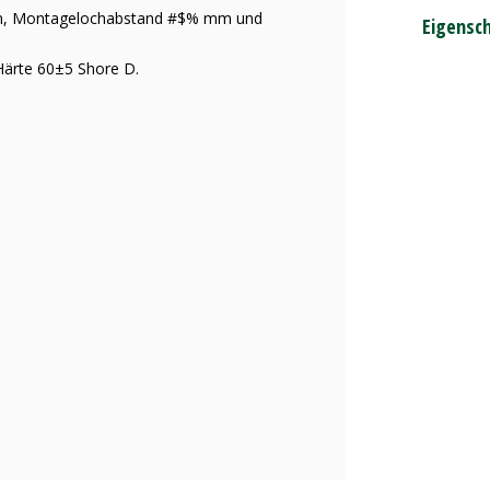
 mm, Montagelochabstand #$% mm und
Eigensc
 Härte 60±5 Shore D.