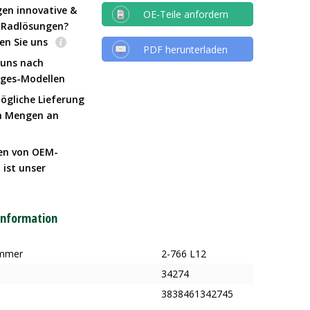
gen innovative &
OE-Teile anfordern
e Radlösungen?
en Sie uns
PDF herunterladen
 uns nach
Iges-Modellen
ögliche Lieferung
n Mengen an
en von OEM-
 ist unser
t
information
ummer
2-766 L12
34274
3838461342745