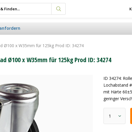
K
anfordern
rad Ø100 x W35mm für 125kg Prod ID: 34274
nrad Ø100 x W35mm für 125kg Prod ID: 34274
ID 34274: Rol
Lochabstand #
mit Härte 60±
geringer Versch