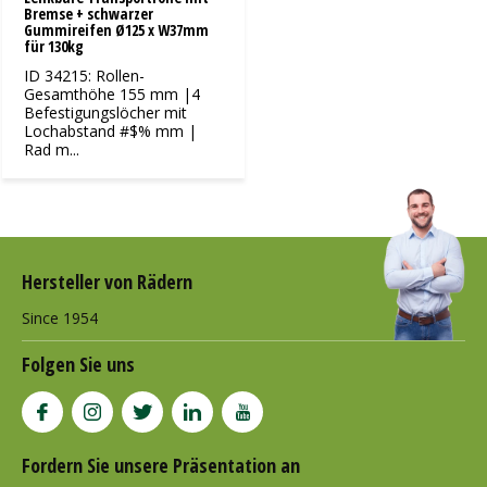
Bremse + schwarzer
Gummireifen Ø125 x W37mm
für 130kg
ID 34215: Rollen-
Gesamthöhe 155 mm |4
Befestigungslöcher mit
Lochabstand #$% mm |
Rad m...
Hersteller von Rädern
Since 1954
Folgen Sie uns
Fordern Sie unsere Präsentation an