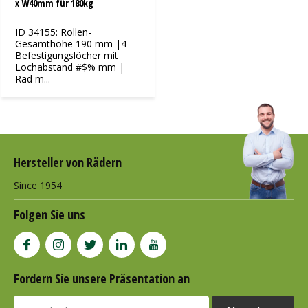
x W40mm für 180kg
ID 34155: Rollen-
Gesamthöhe 190 mm |4
Befestigungslöcher mit
Lochabstand #$% mm |
Rad m...
Hersteller von Rädern
Since 1954
Folgen Sie uns
Fordern Sie unsere Präsentation an