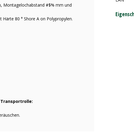
 mm, Montagelochabstand #$% mm und
Eigensc
 Härte 80 ° Shore A on Polypropylen.
Transportrolle:
eräuschen.