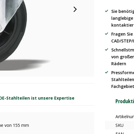
Sie benöti
langlebig
kontaktier
Fragen Sie
CAD/STEP/
Schnellstm
von große
Rädern
Pressform
Stahlteilen
Fachgebie
-Stahlteilen ist unsere Expertise
Produkt
Artikeln
öhe von 155 mm
SKU
EAN