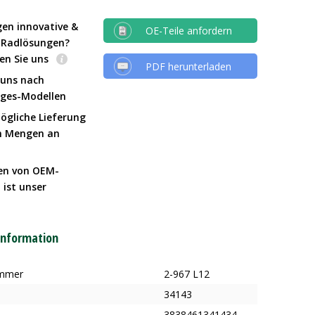
gen innovative &
OE-Teile anfordern
e Radlösungen?
en Sie uns
PDF herunterladen
 uns nach
Iges-Modellen
ögliche Lieferung
n Mengen an
en von OEM-
 ist unser
t
information
ummer
2-967 L12
34143
3838461341434