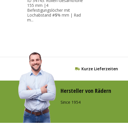
ID 34143: Rollen-Gesamthöhe
155 mm |4
Befestigungslöcher mit
Lochabstand #$% mm | Rad
m...
Kurze Lieferzeiten
Hersteller von Rädern
Since 1954