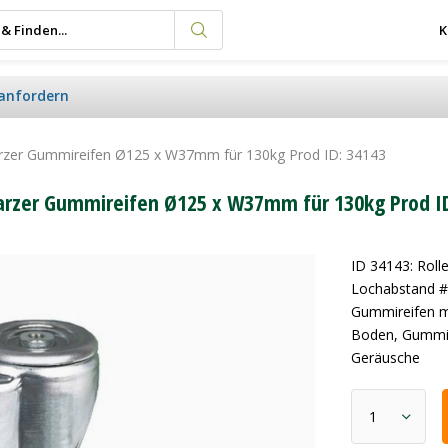
K
anfordern
arzer Gummireifen Ø125 x W37mm für 130kg Prod ID: 34143
arzer Gummireifen Ø125 x W37mm für 130kg Prod I
ID 34143: Rol
Lochabstand #
Gummireifen mi
Boden, Gummi r
Geräusche