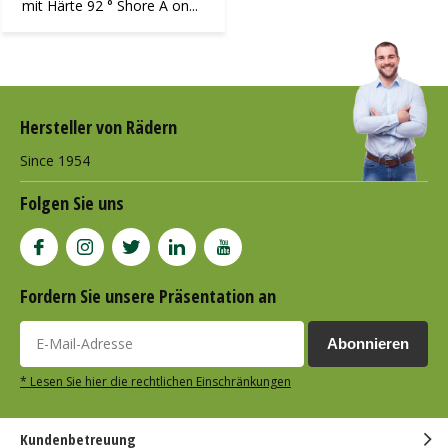
mit Härte 92 ° Shore A on...
Hersteller von Rädern
Since 1954
Folgen Sie uns
Fordern Sie unsere Präsentation an
Abonnieren
* Lesen Sie hier die rechtlichen Einschränkungen
Kundenbetreuung