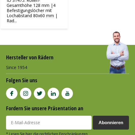
ID 31475: Rollen-
Gesamthöhe 128 mm |4
Befestigungslöcher mit
Lochabstand 80x60 mm |
Rad...
Hersteller von Rädern
Since 1954
Folgen Sie uns
Fordern Sie unsere Präsentation an
Abonnieren
* Lesen Sie hier die rechtlichen Einschränkungen