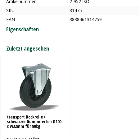
Artikelnummer
2-952 ISO
SKU
31475
EAN
3838461314759
Eigenschaften
Zuletzt angesehen
transport Bockrolle +
schwarzer Gummireifen Ø100
x W32mm für 80kg