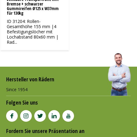
Bremse + schwarzer
Gummireifen Ø125 x W37mm
für 130kg
ID 31204: Rollen-
Gesamthöhe 155 mm |4
Befestigungslöcher mit
Lochabstand 80x60 mm |
Rad...
Hersteller von Rädern
Since 1954
Folgen Sie uns
Fordern Sie unsere Präsentation an