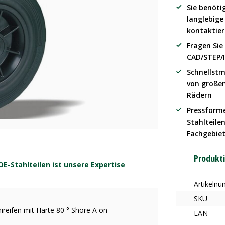
Sie benöti
langlebig
kontaktier
Fragen Sie
CAD/STEP/
Schnellstm
von große
Rädern
Pressform
Stahlteilen
Fachgebie
Produkt
-Stahlteilen ist unsere Expertise
Artikeln
SKU
reifen mit Härte 80 ° Shore A on
EAN