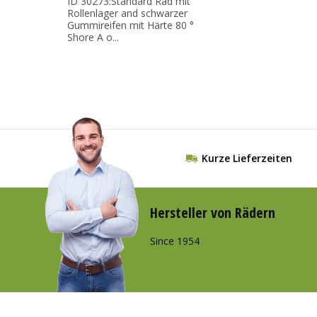
ID 30273:Standard Rad mit
Rollenlager and schwarzer
Gummireifen mit Härte 80 °
Shore A o...
Kurze Lieferzeiten
Hersteller von Rädern
Since 1954