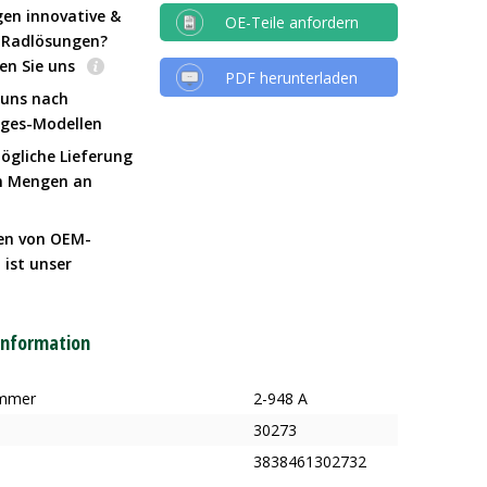
gen innovative &
OE-Teile anfordern
e Radlösungen?
en Sie uns
PDF herunterladen
 uns nach
Iges-Modellen
ögliche Lieferung
n Mengen an
en von OEM-
 ist unser
t
information
ummer
2-948 A
30273
3838461302732