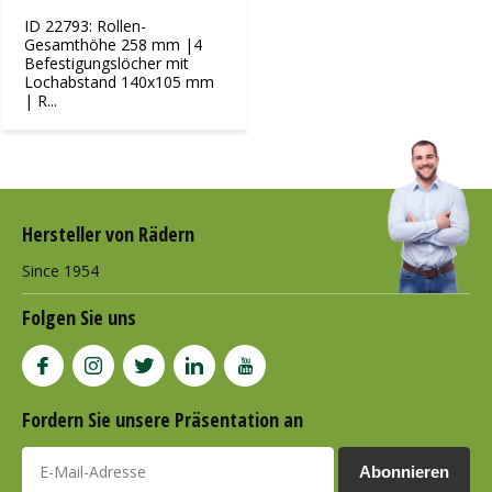
ID 22793: Rollen-
Gesamthöhe 258 mm |4
Befestigungslöcher mit
Lochabstand 140x105 mm
| R...
Hersteller von Rädern
Since 1954
Folgen Sie uns
Fordern Sie unsere Präsentation an
Abonnieren