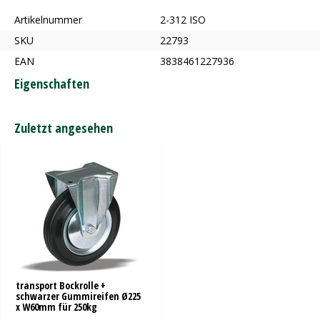
Artikelnummer
2-312 ISO
SKU
22793
EAN
3838461227936
Eigenschaften
Zuletzt angesehen
transport Bockrolle +
schwarzer Gummireifen Ø225
x W60mm für 250kg